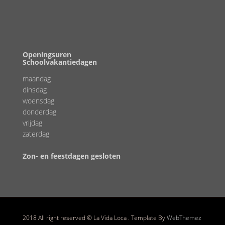
Openingsuren
Schoolvakantiedagen
maandag
dinsdag
woensdag
donderdag
vrijdag
zaterdag
Zon- en feestdagen gesloten
2018 All right reserved © La Vida Loca . Template By
WebThemez