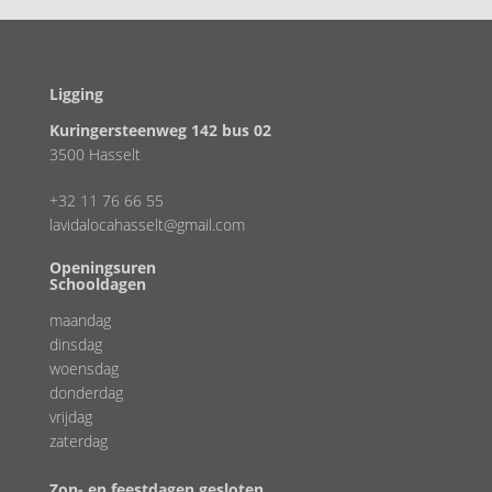
Ligging
Kuringersteenweg 142 bus 02
3500 Hasselt
+32 11 76 66 55
lavidalocahasselt@gmail.com
Openingsuren
Schooldagen
maandag
dinsdag
woensdag
donderdag
vrijdag
zaterdag
Zon- en feestdagen gesloten