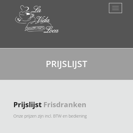
PRIJSLIJST
Prijslijst
Frisdranken
Onze prijzen zijn incl. BTW en bediening